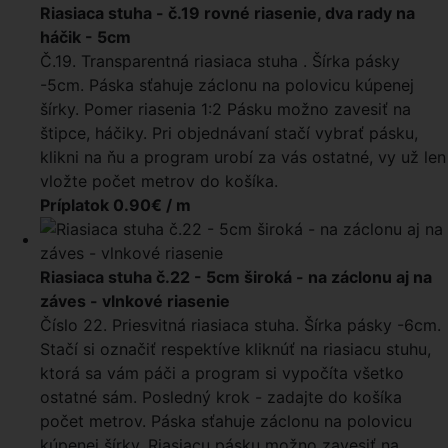
Riasiaca stuha - č.19 rovné riasenie, dva rady na
háčik - 5cm
Č.19. Transparentná riasiaca stuha . Šírka pásky
-5cm. Páska sťahuje záclonu na polovicu kúpenej
šírky. Pomer riasenia 1:2 Pásku možno zavesiť na
štipce, háčiky. Pri objednávaní stačí vybrať pásku,
klikni na ňu a program urobí za vás ostatné, vy už len
vložte počet metrov do košíka.
Príplatok 0.90€ / m
Riasiaca stuha č.22 - 5cm široká - na záclonu aj na
záves - vlnkové riasenie
Číslo 22. Priesvitná riasiaca stuha. Šírka pásky -6cm.
Stačí si označiť respektíve kliknúť na riasiacu stuhu,
ktorá sa vám páči a program si vypočíta všetko
ostatné sám. Posledný krok - zadajte do košíka
počet metrov. Páska sťahuje záclonu na polovicu
kúpenej šírky. Riasiacu pásku možno zavesiť na