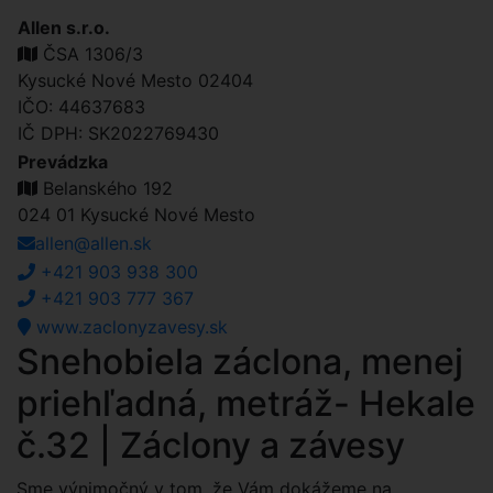
Allen s.r.o.
ČSA 1306/3
Kysucké Nové Mesto 02404
IČO: 44637683
IČ DPH: SK2022769430
Prevádzka
Belanského 192
024 01 Kysucké Nové Mesto
allen@allen.sk
+421 903 938 300
+421 903 777 367
www.zaclonyzavesy.sk
Snehobiela záclona, menej
priehľadná, metráž- Hekale
č.32 | Záclony a závesy
Sme výnimočný v tom, že Vám dokážeme na