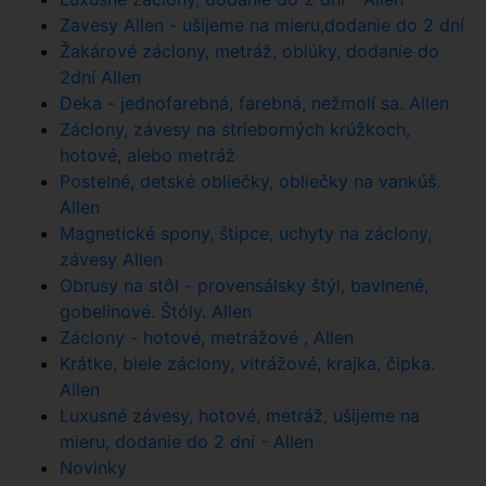
Zavesy Allen - ušijeme na mieru,dodanie do 2 dní
Žakárové záclony, metráž, oblúky, dodanie do
2dní Allen
Deka - jednofarebná, farebná, nežmolí sa. Allen
Záclony, závesy na strieborných krúžkoch,
hotové, alebo metráž
Postelné, detské obliečky, obliečky na vankúš.
Allen
Magnetické spony, štipce, uchyty na záclony,
závesy Allen
Obrusy na stôl - provensálsky štýl, bavlnené,
gobelinové. Štóly. Allen
Záclony - hotové, metrážové , Allen
Krátke, biele záclony, vitrážové, krajka, čipka.
Allen
Luxusné závesy, hotové, metráž, ušijeme na
mieru, dodanie do 2 dní - Allen
Novinky