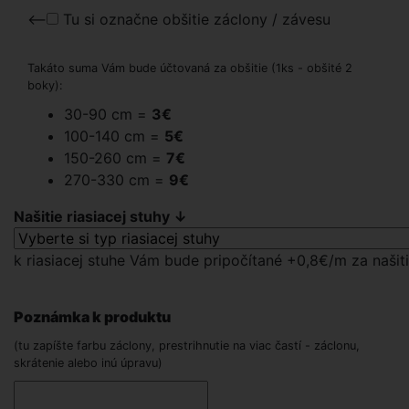
<--
Tu si označne obšitie záclony / závesu
Takáto suma Vám bude účtovaná za obšitie (1ks - obšité 2
boky):
30-90 cm =
3€
100-140 cm =
5€
150-260 cm =
7€
270-330 cm =
9€
Našitie riasiacej stuhy ↓
k riasiacej stuhe Vám bude pripočítané +0,8€/m za našiti
Poznámka k produktu
(tu zapíšte farbu záclony, prestrihnutie na viac častí - záclonu,
skrátenie alebo inú úpravu)