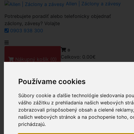
Allen | Záclony a závesy
Potrebujete poradiť alebo telefonicky objednať
záclony, závesy? Volajte
0903 938 300
0
Celkovo:
0.00€
Nákupný košík
(0)
Nákupný košík je prázdny
Používame cookies
pri hľadaní farby zadajte iba farbu
Súbory cookie a ďalšie technológie sledovania po
Nákupný košík - Allen - zaclony zavesy.sk
vášho zážitku z prehliadania našich webových str
Kontaktné informácie - zaclonyzavesy.sk Allen.sk
zobrazovali prispôsobený obsah a cielené reklamy,
Recenzie
našich webových stránok a na pochopenie toho, od
Záclony a závesy za bezkonkurenčné ceny - Allen
prichádzajú.
Užitočné informácie - rady k nákupu záclon, závesov