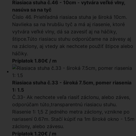
Riasiaca stuha č.46 - 10cm - vytvára veľké vlny,
nasúva sa na tyč
Číslo 46. Priehľadná riasiaca stuha je široká 10cm.
Navlieka sa na hrubšiu tyč a má aj riasenie, ktoré
vytvára veľké vlny, dá sa zavesiť aj na háčiky,
štipce.Túto riasiacu stuhu odporúčame na závesy aj
na záclony, aj vtedy ak nechcete použiť štipce alebo
háčiky.
Príplatok 1.80€ / m
Riasiaca stuha č.33 - široká 7.5cm, pomer riasenia
1: 1.5
Č.33- Ak nechcete veľa riasiť záclonu, alebo záves,
odporúčam túto,transparentnú riasiacu stuhu.
Riasenie 1: 1,5 Z jedného metra záclony, vznikne po
nariasení 0.67m. Stačí kúpiť na 1m široké okno - 1.5m
záclony, alebo závesu.
Príplatok 1.20€ / m