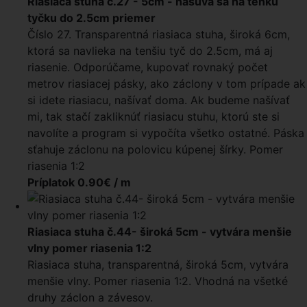
Riasiaca stuha č.27 - 5cm - nasúva sa na tenkú
tyčku do 2.5cm priemer
Číslo 27. Transparentná riasiaca stuha, široká 6cm,
ktorá sa navlieka na tenšiu tyč do 2.5cm, má aj
riasenie. Odporúčame, kupovať rovnaký počet
metrov riasiacej pásky, ako záclony v tom prípade ak
si idete riasiacu, našívať doma. Ak budeme našívať
mi, tak stačí zakliknúť riasiacu stuhu, ktorú ste si
navolíte a program si vypočíta všetko ostatné. Páska
sťahuje záclonu na polovicu kúpenej šírky. Pomer
riasenia 1:2
Príplatok 0.90€ / m
Riasiaca stuha č.44- široká 5cm - vytvára menšie
vlny pomer riasenia 1:2
Riasiaca stuha, transparentná, široká 5cm, vytvára
menšie vlny. Pomer riasenia 1:2. Vhodná na všetké
druhy záclon a závesov.