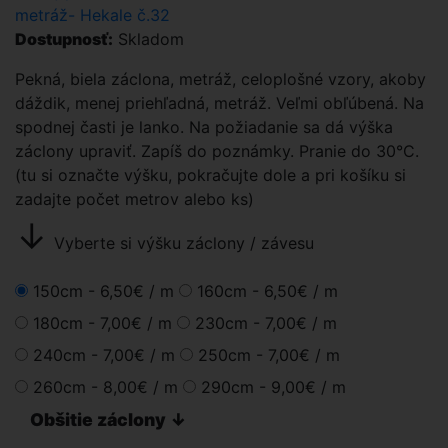
Dostupnosť:
Skladom
Pekná, biela záclona, metráž, celoplošné vzory, akoby
dáždik, menej priehľadná, metráž. Veľmi obľúbená. Na
spodnej časti je lanko. Na požiadanie sa dá výška
záclony upraviť. Zapíš do poznámky. Pranie do 30°C.
(tu si označte výšku, pokračujte dole a pri košíku si
zadajte počet metrov alebo ks)
↓
Vyberte si výšku záclony / závesu
150cm -
6,50€
/ m
160cm -
6,50€
/ m
180cm -
7,00€
/ m
230cm -
7,00€
/ m
240cm -
7,00€
/ m
250cm -
7,00€
/ m
260cm -
8,00€
/ m
290cm -
9,00€
/ m
Obšitie záclony ↓