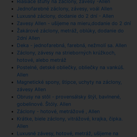
Riasiace stuhy na záclony, závesy -Allen
Jednofarebné záclony, závesy, voál Allen
Luxusné záclony, dodanie do 2 dní - Allen
Zavesy Allen - ušijeme na mieru,dodanie do 2 dní
Žakárové záclony, metráž, oblúky, dodanie do
2dní Allen
Deka - jednofarebná, farebná, nežmolí sa. Allen
Záclony, závesy na strieborných krúžkoch,
hotové, alebo metráž
Postelné, detské obliečky, obliečky na vankúš.
Allen
Magnetické spony, štipce, uchyty na záclony,
závesy Allen
Obrusy na stôl - provensálsky štýl, bavlnené,
gobelinové. Štóly. Allen
Záclony - hotové, metrážové , Allen
Krátke, biele záclony, vitrážové, krajka, čipka.
Allen
Luxusné závesy, hotové, metráž, ušijeme na