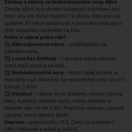
Záclony a závesy za bezkonkurenčné ceny. Allen
Chcete oživiť svoj domov luxusnými doplnkami bez
toho, aby ste minuli majetok? V štúdiu Allen pre vás
spájame 30 rokov skúseností a poctivého prístupu s
tými najlepšími materiálmi na trhu.
Prečo si vybrať práve nás?
✅
Šitie a úprava na mieru
– prispôsobíme sa
každému oknu.
✅
Luxus bez žehlenia
– v ponuke máme záclony,
ktoré stačí oprať a zavesiť.
✅
Bezkonkurenčné ceny
– hitom našej ponuky je
metrážny voál (Minerva) za neuveriteľné ceny už od 3
€/m do 5 €/m!
✅
Rýchlosť
– všetok tovar (záclony, závesy, obrusy,
deky, koberce, riasiace stuhy) máme skladom a
dodáme vám ho do 2 dní.
Praktické riešenie:
Luxusné
záclony, ktoré netreba žehliť.
Doprava :
spoločnosťou GLS.
Ceny sú uvedené s
DPH.
Poštovné a balné je 5,50 €.