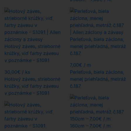
Perleťová, biela záclona,
Hotový záves, strieborné
menej priehľadná, metráž
krúžky, viď farby závesu
č.187
v poznámke - S1091
7,00
€
/ m
30,00
€
/ ks
Perleťová, biela záclona,
Hotový záves, strieborné
menej priehľadná, metráž
krúžky, viď farby závesu
č.187
v poznámke - S1091
150cm -
7,00€
/ m
160cm -
7,00€
/ m