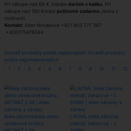
Pri nákupe nad 66 € získate
darček v balíku
.
Pri
nákupe nad 100 €máte
poštovné zadarmo
.Jedna z
možnosti.
Kontakt:
Allen Nováková +421 903 777 367
+420775479344
Zoradiť produkty podľa najlacnejších
Zoradiť produkty
podľa najpredávanejších
1
2
3
4
5
6
7
8
9
10
11
12
Biela záclona,biele alebo
LACNÁ, biela záclona,
strieborné krúžky,
metráž, žakarová - č.
METRÁŽ č.39
37480