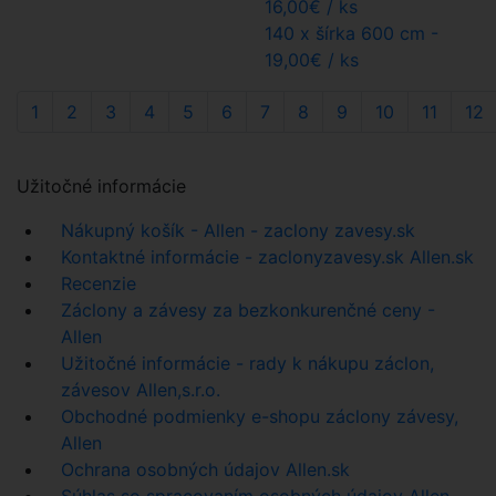
16,00€
/ ks
140 x šírka 600 cm -
19,00€
/ ks
1
2
3
4
5
6
7
8
9
10
11
12
Užitočné informácie
Nákupný košík - Allen - zaclony zavesy.sk
Kontaktné informácie - zaclonyzavesy.sk Allen.sk
Recenzie
Záclony a závesy za bezkonkurenčné ceny -
Allen
Užitočné informácie - rady k nákupu záclon,
závesov Allen,s.r.o.
Obchodné podmienky e-shopu záclony závesy,
Allen
Ochrana osobných údajov Allen.sk
Súhlas so spracovaním osobných údajov Allen