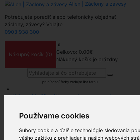
Allen | Záclony a závesy
Potrebujete poradiť alebo telefonicky objednať
záclony, závesy? Volajte
0903 938 300
0
Celkovo:
0.00€
Nákupný košík
(0)
Nákupný košík je prázdny
pri hľadaní farby zadajte iba farbu
Nákupný košík - Allen - zaclony zavesy.sk
Kontaktné informácie - zaclonyzavesy.sk Allen.sk
Recenzie
Používame cookies
Záclony a závesy za bezkonkurenčné ceny - Allen
Užitočné informácie - rady k nákupu záclon, závesov
Súbory cookie a ďalšie technológie sledovania po
Allen,s.r.o.
vášho zážitku z prehliadania našich webových strá