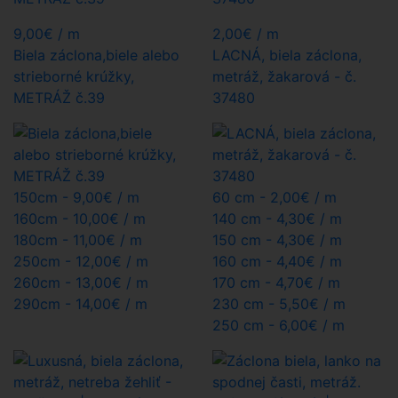
9,00
€
/ m
2,00
€
/ m
Biela záclona,biele alebo
LACNÁ, biela záclona,
strieborné krúžky,
metráž, žakarová - č.
METRÁŽ č.39
37480
150cm -
9,00€
/ m
60 cm -
2,00€
/ m
160cm -
10,00€
/ m
140 cm -
4,30€
/ m
180cm -
11,00€
/ m
150 cm -
4,30€
/ m
250cm -
12,00€
/ m
160 cm -
4,40€
/ m
260cm -
13,00€
/ m
170 cm -
4,70€
/ m
290cm -
14,00€
/ m
230 cm -
5,50€
/ m
250 cm -
6,00€
/ m