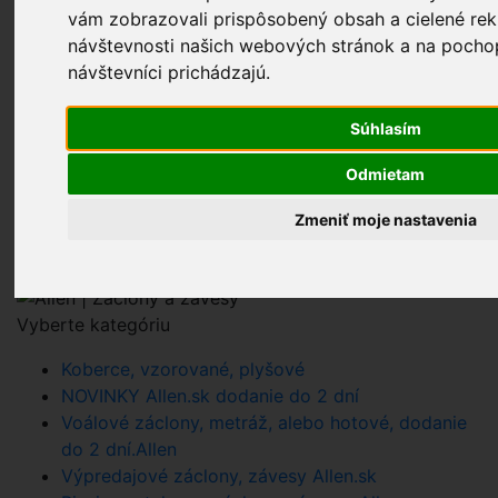
Obchodné podmienky e-shopu záclony závesy, Allen
vám zobrazovali prispôsobený obsah a cielené rek
Súhlas so spracovaním osobných údajov Allen s.r.o.
návštevnosti našich webových stránok a na pochop
Cookies Allen, s.r.o.
návštevníci prichádzajú.
Reklamácie Allen +421903938300
Užívateľ - Allen,s.r.o. - www.zaclonyzavesy.sk
Súhlasím
E-SHOP ČR
Prihlásenie
Odmietam
Zmeniť moje nastavenia
Vyberte kategóriu
Koberce, vzorované, plyšové
NOVINKY Allen.sk dodanie do 2 dní
Voálové záclony, metráž, alebo hotové, dodanie
do 2 dní.Allen
Výpredajové záclony, závesy Allen.sk