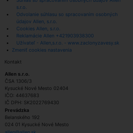
s.r.o.
Odvolanie súhlasu so spracovaním osobných
údajov Allen, s.r.o.
Cookies Allen, s.r.o.
Reklamácie Allen +421903938300
Užívateľ - Allen,s.r.o. - www.zaclonyzavesy.sk
Zmeniť cookies nastavenia
Kontakt
Allen s.r.o.
ČSA 1306/3
Kysucké Nové Mesto 02404
IČO: 44637683
IČ DPH: SK2022769430
Prevádzka
Belanského 192
024 01 Kysucké Nové Mesto
allen@allen.sk