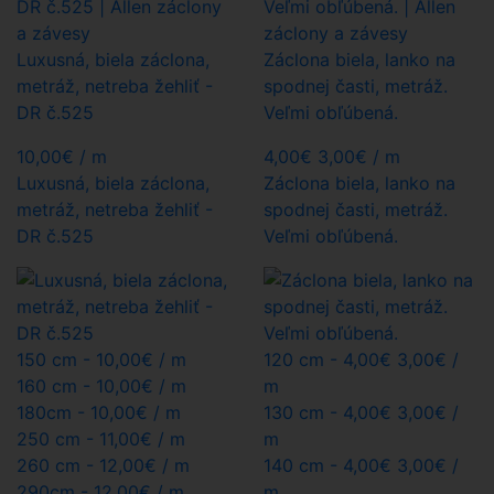
Luxusná, biela záclona,
Záclona biela, lanko na
metráž, netreba žehliť -
spodnej časti, metráž.
DR č.525
Veľmi obľúbená.
10,00
€
/ m
4,00€
3,00€
/ m
Luxusná, biela záclona,
Záclona biela, lanko na
metráž, netreba žehliť -
spodnej časti, metráž.
DR č.525
Veľmi obľúbená.
150 cm -
10,00€
/ m
120 cm -
4,00
€
3,00€
/
160 cm -
10,00€
/ m
m
180cm -
10,00€
/ m
130 cm -
4,00
€
3,00€
/
250 cm -
11,00€
/ m
m
260 cm -
12,00€
/ m
140 cm -
4,00
€
3,00€
/
290cm -
12,00€
/ m
m