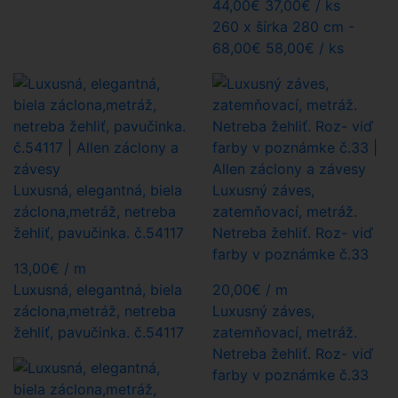
44,00
€
37,00€
/ ks
260 x šírka 280 cm -
68,00
€
58,00€
/ ks
Luxusná, elegantná, biela
Luxusný záves,
záclona,metráž, netreba
zatemňovací, metráž.
žehliť, pavučinka. č.54117
Netreba žehliť. Roz- viď
farby v poznámke č.33
13,00
€
/ m
Luxusná, elegantná, biela
20,00
€
/ m
záclona,metráž, netreba
Luxusný záves,
žehliť, pavučinka. č.54117
zatemňovací, metráž.
Netreba žehliť. Roz- viď
farby v poznámke č.33