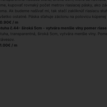
e, kupovať rovnaký počet metrov riasiacej pásky, ako zácl
oma. Ak budeme našívať mi, tak stačí zakliknúť riasiacu stuh
všetko ostatné. Páska sťahuje záclonu na polovicu kúpenej š
 0.90€ / m
stuha č.44- široká 5cm - vytvára menšie vlny pomer riase
stuha, transparentná, široká 5cm, vytvára menšie vlny. Pome
závesov.
 1.00€ / m