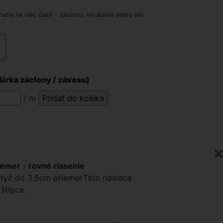
nutie na viac častí - záclonu, skrátenie alebo inú
šírka záclony / závesu)
/ m
iemer - rovné riasenie
u tyč do 3.5cm priemer.Táto riasiaca
štipce.