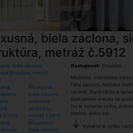
xusná, biela záclona, s
ruktúra, metráž č.5912
Dostupnosť:
Skladom
Moderná, snehobiela záclon
faba záclony. Netreba žehl
upraviť. Zapíš farbu a úpr
špeciálnom vrecku na pran
(tu si označte výšku, pokra
metrov alebo ks)
↓
Vyberte si výšku zácl