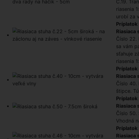
Č.19. Tra
riasenia 
urobí za 
Príplatok
Riasiaca 
Číslo 22. 
sa vám pá
sťahuje z
riasenia 1
Príplatok
Riasiaca 
Číslo 40.
štipce. T
Príplatok
Riasiaca 
Číslo 50.
Vhodná na
Príplatok
Riasiaca 