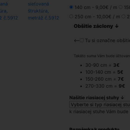
140 cm -
9,00€
/ m
15
250 cm -
10,00€
/ m
2
Obšitie záclony ↓
<--
Tu si označne obšiti
Takáto suma Vám bude účtovaná 
30-90 cm =
3€
100-140 cm =
5€
150-260 cm =
7€
270-330 cm =
9€
Našitie riasiacej stuhy ↓
k riasiacej stuhe Vám bude 
Poznámka k produktu