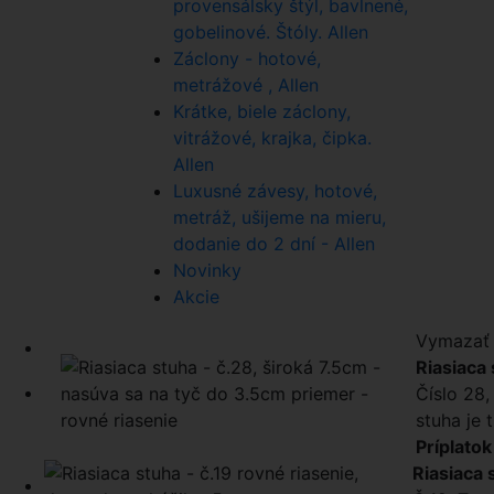
provensálsky štýl, bavlnené,
gobelinové. Štóly. Allen
Záclony - hotové,
metrážové , Allen
Krátke, biele záclony,
vitrážové, krajka, čipka.
Allen
Luxusné závesy, hotové,
metráž, ušijeme na mieru,
dodanie do 2 dní - Allen
Novinky
Akcie
Vymazať 
Riasiaca 
Číslo 28,
stuha je 
Príplatok
Riasiaca 