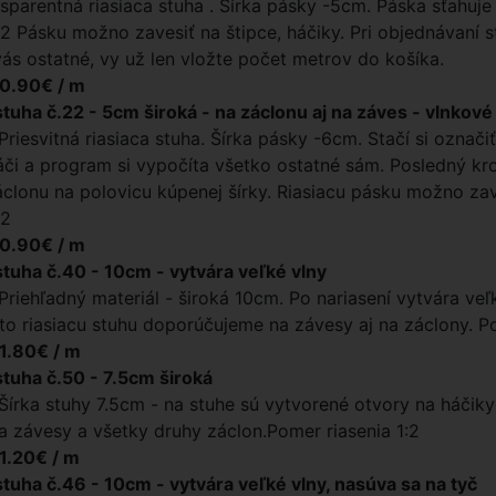
nsparentná riasiaca stuha . Šírka pásky -5cm. Páska sťahuje
1:2 Pásku možno zavesiť na štipce, háčiky. Pri objednávaní s
vás ostatné, vy už len vložte počet metrov do košíka.
 0.90€ / m
stuha č.22 - 5cm široká - na záclonu aj na záves - vlnkové
Priesvitná riasiaca stuha. Šírka pásky -6cm. Stačí si označiť
či a program si vypočíta všetko ostatné sám. Posledný kro
áclonu na polovicu kúpenej šírky. Riasiacu pásku možno zav
:2
 0.90€ / m
stuha č.40 - 10cm - vytvára veľké vlny
 Priehľadný materiál - široká 10cm. Po nariasení vytvára veľ
úto riasiacu stuhu doporúčujeme na závesy aj na záclony. 
 1.80€ / m
stuha č.50 - 7.5cm široká
 Šírka stuhy 7.5cm - na stuhe sú vytvorené otvory na háčiky 
 závesy a všetky druhy záclon.Pomer riasenia 1:2
 1.20€ / m
stuha č.46 - 10cm - vytvára veľké vlny, nasúva sa na tyč