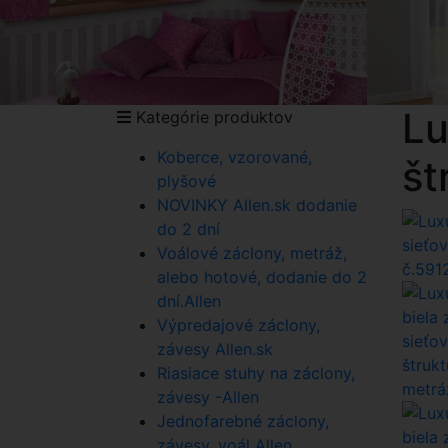
Lu
Kategórie produktov
Koberce, vzorované,
št
plyšové
NOVINKY Allen.sk dodanie
do 2 dní
Voálové záclony, metráž,
alebo hotové, dodanie do 2
dní.Allen
Výpredajové záclony,
závesy Allen.sk
Riasiace stuhy na záclony,
závesy -Allen
Jednofarebné záclony,
závesy, voál Allen