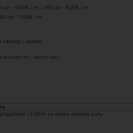
0 cm -
9,00€
/ m
160 cm -
9,00€
/ m
60 cm -
11,00€
/ m
e záclony / závesu
za obšitie (1ks - obšité 2 boky):
pripočítané +0,8€/m za našitie riasiacej stuhy