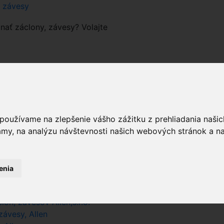
a závesy
nať záclony, závesy? Volajte
prázdny
 používame na zlepšenie vášho zážitku z prehliadania naš
amy, na analýzu návštevnosti našich webových stránok a na
pri hľadaní farby zadajte iba farbu
sk
 Allen.sk
enia
ny - Allen
on, závesov Allen,s.r.o.
ávesy, Allen