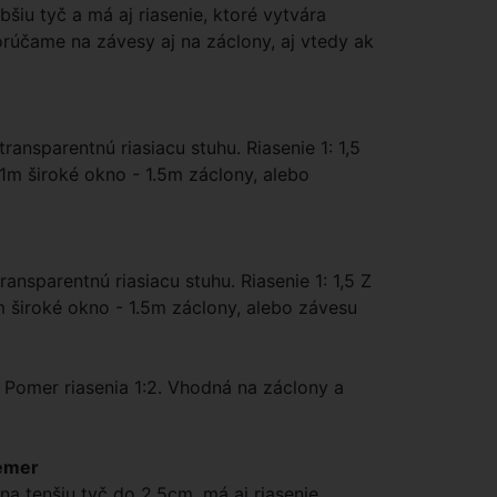
bšiu tyč a má aj riasenie, ktoré vytvára
porúčame na závesy aj na záclony, aj vtedy ak
ansparentnú riasiacu stuhu. Riasenie 1: 1,5
 1m široké okno - 1.5m záclony, alebo
ansparentnú riasiacu stuhu. Riasenie 1: 1,5 Z
m široké okno - 1.5m záclony, alebo závesu
. Pomer riasenia 1:2. Vhodná na záclony a
iemer
na tenšiu tyč do 2.5cm, má aj riasenie.