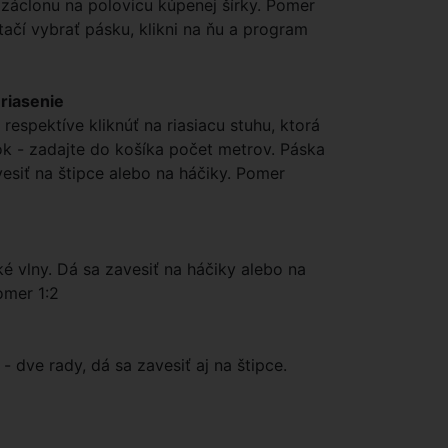
 záclonu na polovicu kúpenej šírky. Pomer
tačí vybrať pásku, klikni na ňu a program
 riasenie
 respektíve kliknúť na riasiacu stuhu, ktorá
k - zadajte do košíka počet metrov. Páska
esiť na štipce alebo na háčiky. Pomer
ké vlny. Dá sa zavesiť na háčiky alebo na
Pomer 1:2
- dve rady, dá sa zavesiť aj na štipce.