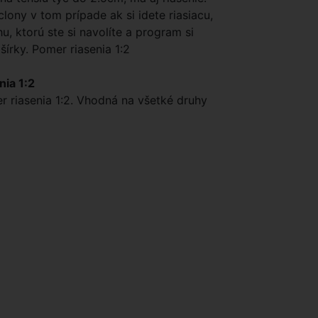
ony v tom prípade ak si idete riasiacu,
u, ktorú ste si navolíte a program si
írky. Pomer riasenia 1:2
nia 1:2
r riasenia 1:2. Vhodná na všetké druhy