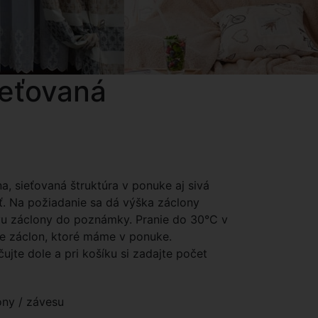
ieťovaná
a, sieťovaná štruktúra v ponuke aj sivá
iť. Na požiadanie sa dá výška záclony
avu záclony do poznámky. Pranie do 30°C v
ie záclon, ktoré máme v ponuke.
čujte dole a pri košíku si zadajte počet
ony / závesu