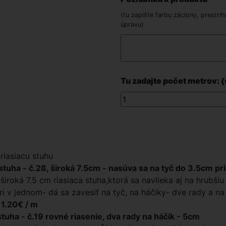
(tu zapíšte farbu záclony, prestrih
úpravu)
Tu zadajte počet metrov: (
riasiacu stuhu
stuha - č.28, široká 7.5cm - nasúva sa na tyč do 3.5cm pr
 široká 7.5 cm riasiaca stuha,ktorá sa navlieka aj na hrubši
tri v jednom- dá sa zavesiť na tyč, na háčiky- dve rady a na 
 1.20€ / m
stuha - č.19 rovné riasenie, dva rady na háčik - 5cm