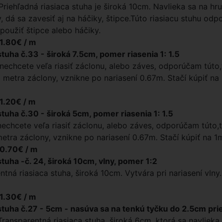
Priehľadná riasiaca stuha je široká 10cm. Navlieka sa na hru
y, dá sa zavesiť aj na háčiky, štipce.Túto riasiacu stuhu od
použiť štipce alebo háčiky.
 1.80€ / m
stuha č.33 - široká 7.5cm, pomer riasenia 1: 1.5
nechcete veľa riasiť záclonu, alebo záves, odporúčam túto,tr
 metra záclony, vznikne po nariasení 0.67m. Stačí kúpiť na
 1.20€ / m
stuha č.30 - široká 5cm, pomer riasenia 1: 1.5
nechcete veľa riasiť záclonu, alebo záves, odporúčam túto,tr
etra záclony, vznikne po nariasení 0.67m. Stačí kúpiť na 1
 0.70€ / m
stuha -č. 24, široká 10cm, vlny, pomer 1:2
ntná riasiaca stuha, široká 10cm. Vytvára pri nariasení vlny
 1.30€ / m
stuha č.27 - 5cm - nasúva sa na tenkú tyčku do 2.5cm pr
 Transparentná riasiaca stuha, široká 6cm, ktorá sa navlieka 