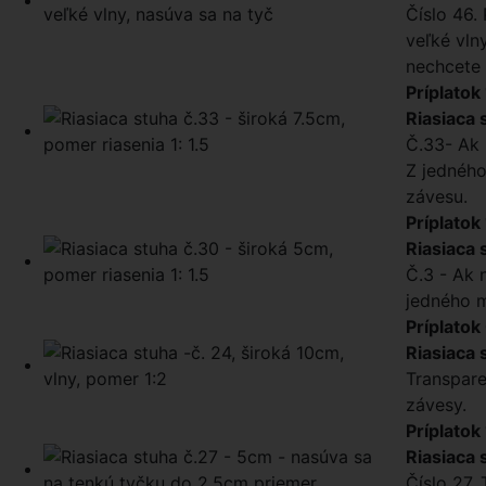
Číslo 46. 
veľké vln
nechcete 
Príplatok
Riasiaca 
Č.33- Ak 
Z jedného
závesu.
Príplatok
Riasiaca 
Č.3 - Ak 
jedného m
Príplatok
Riasiaca 
Transpare
závesy.
Príplatok
Riasiaca 
Číslo 27.