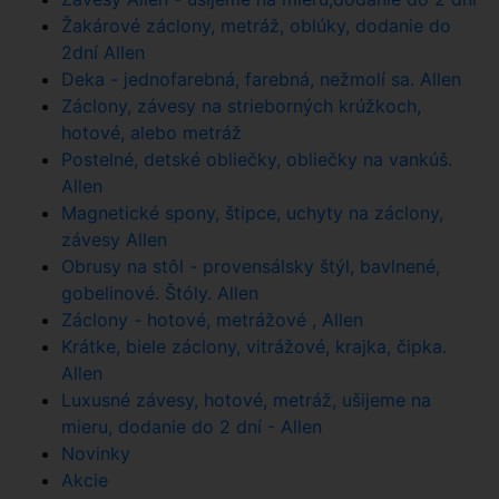
Žakárové záclony, metráž, oblúky, dodanie do
2dní Allen
Deka - jednofarebná, farebná, nežmolí sa. Allen
Záclony, závesy na strieborných krúžkoch,
hotové, alebo metráž
Postelné, detské obliečky, obliečky na vankúš.
Allen
Magnetické spony, štipce, uchyty na záclony,
závesy Allen
Obrusy na stôl - provensálsky štýl, bavlnené,
gobelinové. Štóly. Allen
Záclony - hotové, metrážové , Allen
Krátke, biele záclony, vitrážové, krajka, čipka.
Allen
Luxusné závesy, hotové, metráž, ušijeme na
mieru, dodanie do 2 dní - Allen
Novinky
Akcie