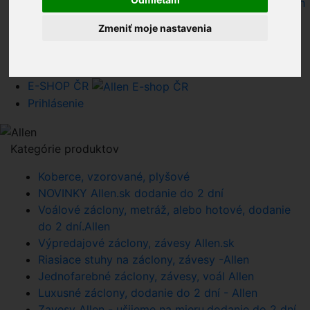
Obchodné podmienky e-shopu záclony závesy, Allen
Súhlas so spracovaním osobných údajov Allen s.r.o.
Zmeniť moje nastavenia
Cookies Allen, s.r.o.
Reklamácie Allen +421903938300
Užívateľ - Allen,s.r.o. - www.zaclonyzavesy.sk
E-SHOP ČR
Prihlásenie
Kategórie produktov
Koberce, vzorované, plyšové
NOVINKY Allen.sk dodanie do 2 dní
Voálové záclony, metráž, alebo hotové, dodanie
do 2 dní.Allen
Výpredajové záclony, závesy Allen.sk
Riasiace stuhy na záclony, závesy -Allen
Jednofarebné záclony, závesy, voál Allen
Luxusné záclony, dodanie do 2 dní - Allen
Zavesy Allen - ušijeme na mieru,dodanie do 2 dní