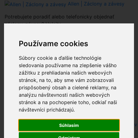
Allen | Záclony a závesy
Potrebujete poradiť alebo telefonicky objednať
záclony, závesy? Volajte
0903 938 300
Používame cookies
0
Celkovo:
0.00€
Nákupný košík
(0)
Súbory cookie a ďalšie technológie
Nákupný košík je prázdny
sledovania používame na zlepšenie vášho
zážitku z prehliadania našich webových
stránok, na to, aby sme vám zobrazovali
pri hľadaní farby zadajte iba farbu
prispôsobený obsah a cielené reklamy, na
Nákupný košík - Allen - zaclony zavesy.sk
analýzu návštevnosti našich webových
Kontaktné informácie - zaclonyzavesy.sk Allen.sk
stránok a na pochopenie toho, odkiaľ naši
Recenzie
návštevníci prichádzajú.
Záclony a závesy za bezkonkurenčné ceny - Allen
Užitočné informácie - rady k nákupu záclon, závesov
Súhlasím
Allen,s.r.o.
Odmietam