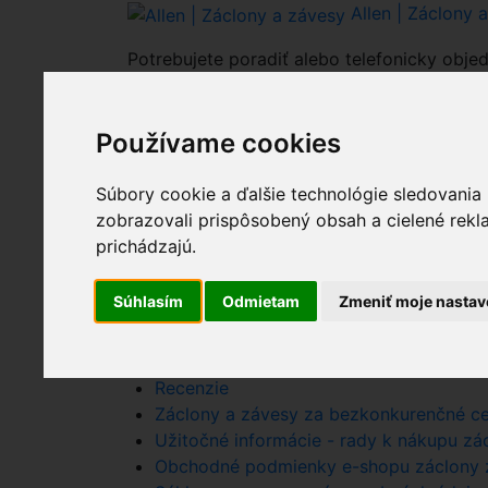
Allen | Záclony 
Potrebujete poradiť alebo telefonicky objed
0903 938 300
Používame cookies
0
Celkovo:
0.00€
Nákupný košík
(0)
Súbory cookie a ďalšie technológie sledovania
Nákupný košík je 
zobrazovali prispôsobený obsah a cielené rekl
prichádzajú.
Súhlasím
Odmietam
Zmeniť moje nastav
Nákupný košík - Allen - zaclony zavesy.
Kontaktné informácie - zaclonyzavesy.sk
Recenzie
Záclony a závesy za bezkonkurenčné ce
Užitočné informácie - rady k nákupu zácl
Obchodné podmienky e-shopu záclony z