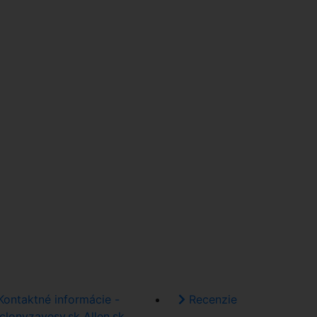
ontaktné informácie -
Recenzie
clonyzavesy.sk Allen.sk