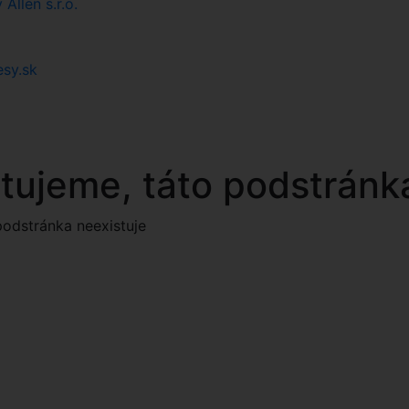
llen s.r.o.
esy.sk
tujeme, táto podstránka
podstránka neexistuje