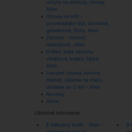
uchyty na záclony, závesy
Allen
Obrusy na stôl -
provensálsky štýl, bavlnené,
gobelinové. Štóly. Allen
Záclony - hotové,
metrážové , Allen
Krátke, biele záclony,
vitrážové, krajka, čipka.
Allen
Luxusné závesy, hotové,
metráž, ušijeme na mieru,
dodanie do 2 dní - Allen
Novinky
Akcie
Užitočné informácie
Nákupný košík - Allen -
K
zaclony zavesy.sk
za