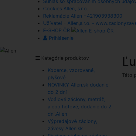
Súhlas so spracovaním osobných údajov A
Cookies Allen, s.r.o.
Reklamácie Allen +421903938300
Užívateľ - Allen,s.r.o. - www.zaclonyzav
E-SHOP ČR
Prihlásenie
Ľu
Kategórie produktov
Koberce, vzorované,
Táto 
plyšové
NOVINKY Allen.sk dodanie
do 2 dní
Voálové záclony, metráž,
alebo hotové, dodanie do 2
dní.Allen
Výpredajové záclony,
závesy Allen.sk
Riasiace stuhy na záclony,