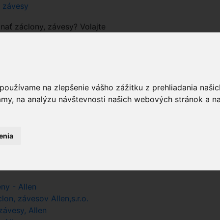
a závesy
nať záclony, závesy? Volajte
 používame na zlepšenie vášho zážitku z prehliadania naš
prázdny
amy, na analýzu návštevnosti našich webových stránok a na
pri hľadaní farby zadajte iba farbu
enia
sk
 Allen.sk
ny - Allen
on, závesov Allen,s.r.o.
ávesy, Allen