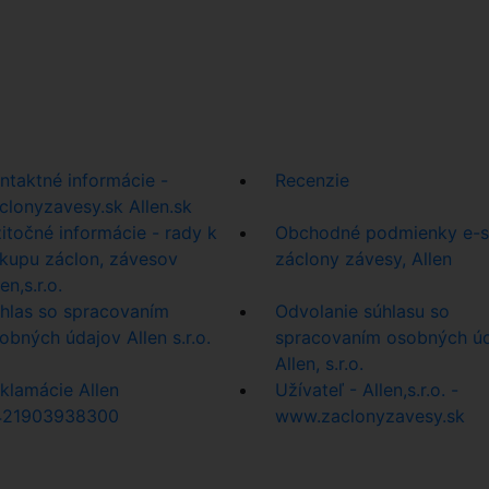
ntaktné informácie -
Recenzie
clonyzavesy.sk Allen.sk
itočné informácie - rady k
Obchodné podmienky e-
kupu záclon, závesov
záclony závesy, Allen
en,s.r.o.
hlas so spracovaním
Odvolanie súhlasu so
obných údajov Allen s.r.o.
spracovaním osobných ú
Allen, s.r.o.
klamácie Allen
Užívateľ - Allen,s.r.o. -
421903938300
www.zaclonyzavesy.sk