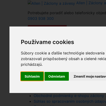
Allen | Záclony 
Potrebujete poradiť alebo telefonicky objed
0903 938 300
0
Celkovo:
0.00€
Nákupný košík
(0)
Nákupný košík je prá
Používame cookies
Súbory cookie a ďalšie technológie sledovania
zobrazovali prispôsobený obsah a cielené rekl
prichádzajú.
Nákupný košík - Allen - zaclony zavesy.
Kontaktné informácie - zaclonyzavesy.sk
Súhlasím
Odmietam
Zmeniť moje nastav
Recenzie
Záclony a závesy za bezkonkurenčné ce
Užitočné informácie - rady k nákupu zácl
Obchodné podmienky e-shopu záclony z
Súhlas so spracovaním osobných údajov A