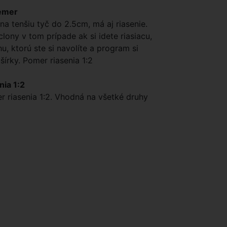
iemer
na tenšiu tyč do 2.5cm, má aj riasenie.
ony v tom prípade ak si idete riasiacu,
u, ktorú ste si navolíte a program si
írky. Pomer riasenia 1:2
nia 1:2
r riasenia 1:2. Vhodná na všetké druhy