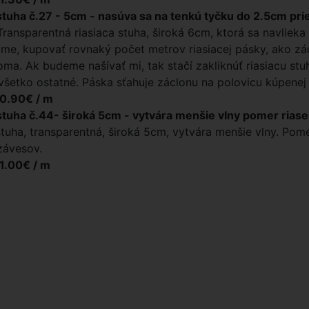
stuha č.27 - 5cm - nasúva sa na tenkú tyčku do 2.5cm pr
 Transparentná riasiaca stuha, široká 6cm, ktorá sa navlieka 
e, kupovať rovnaký počet metrov riasiacej pásky, ako zácl
oma. Ak budeme našívať mi, tak stačí zakliknúť riasiacu stuh
všetko ostatné. Páska sťahuje záclonu na polovicu kúpenej š
 0.90€ / m
stuha č.44- široká 5cm - vytvára menšie vlny pomer riase
stuha, transparentná, široká 5cm, vytvára menšie vlny. Pome
závesov.
 1.00€ / m