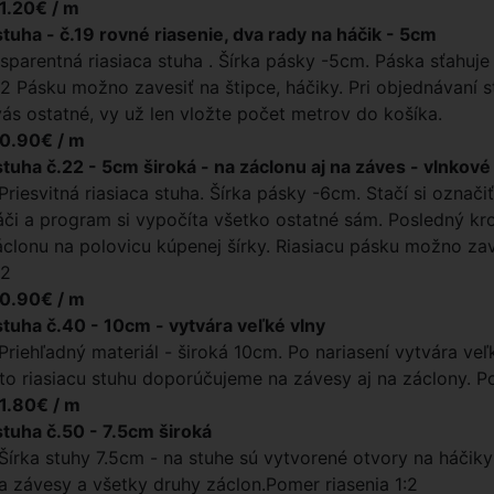
 1.20€ / m
stuha - č.19 rovné riasenie, dva rady na háčik - 5cm
nsparentná riasiaca stuha . Šírka pásky -5cm. Páska sťahuje
1:2 Pásku možno zavesiť na štipce, háčiky. Pri objednávaní s
vás ostatné, vy už len vložte počet metrov do košíka.
 0.90€ / m
stuha č.22 - 5cm široká - na záclonu aj na záves - vlnkové
Priesvitná riasiaca stuha. Šírka pásky -6cm. Stačí si označiť
či a program si vypočíta všetko ostatné sám. Posledný kro
áclonu na polovicu kúpenej šírky. Riasiacu pásku možno zav
:2
 0.90€ / m
stuha č.40 - 10cm - vytvára veľké vlny
 Priehľadný materiál - široká 10cm. Po nariasení vytvára veľ
úto riasiacu stuhu doporúčujeme na závesy aj na záclony. 
 1.80€ / m
stuha č.50 - 7.5cm široká
 Šírka stuhy 7.5cm - na stuhe sú vytvorené otvory na háčiky 
 závesy a všetky druhy záclon.Pomer riasenia 1:2