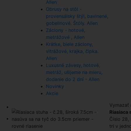
Allen
Obrusy na stôl -
provensálsky štýl, bavlnené,
gobelinové. Štóly. Allen
Záclony - hotové,
metrážové , Allen
Krátke, biele záclony,
vitrážové, krajka, čipka.
Allen
Luxusné závesy, hotové,
metráž, ušijeme na mieru,
dodanie do 2 dní - Allen
Novinky
Akcie
Vymazať r
Riasiaca 
Číslo 28, 
tri v jed