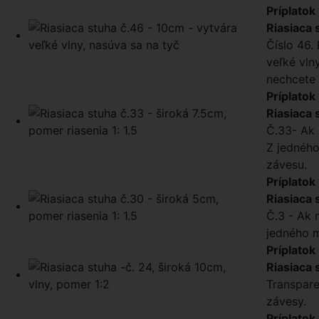
Príplatok
Riasiaca 
Číslo 46. 
veľké vln
nechcete 
Príplatok
Riasiaca 
Č.33- Ak 
Z jedného
závesu.
Príplatok
Riasiaca 
Č.3 - Ak 
jedného m
Príplatok
Riasiaca 
Transpare
závesy.
Príplatok