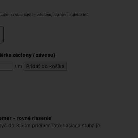
nutie na viac častí - záclonu, skrátenie alebo inú
šírka záclony / závesu)
/ m
iemer - rovné riasenie
 tyč do 3.5cm priemer.Táto riasiaca stuha je