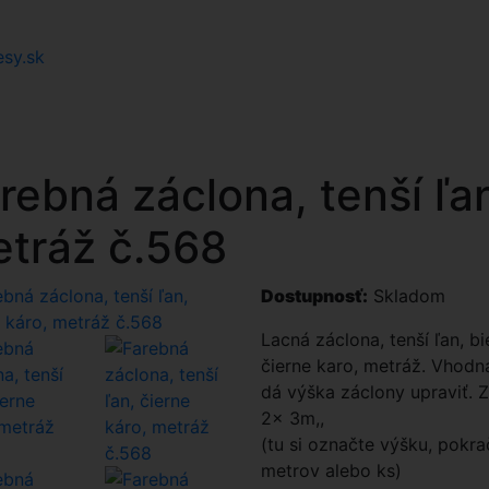
esy.sk
rebná záclona, tenší ľan
tráž č.568
Dostupnosť:
Skladom
Lacná záclona, tenší ľan, b
čierne karo, metráž. Vhodn
dá výška záclony upraviť.
2x 3m,,
(tu si označte výšku, pokra
metrov alebo ks)