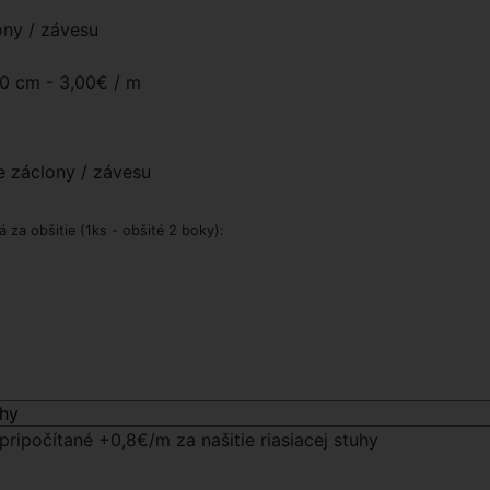
ony / závesu
0 cm -
3,00€
/ m
e záclony / závesu
za obšitie (1ks - obšité 2 boky):
pripočítané +0,8€/m za našitie riasiacej stuhy