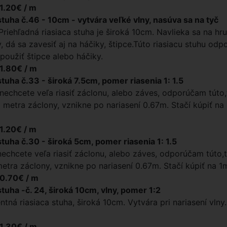
 1.20€ / m
stuha č.46 - 10cm - vytvára veľké vlny, nasúva sa na tyč
Priehľadná riasiaca stuha je široká 10cm. Navlieka sa na hru
y, dá sa zavesiť aj na háčiky, štipce.Túto riasiacu stuhu od
použiť štipce alebo háčiky.
 1.80€ / m
stuha č.33 - široká 7.5cm, pomer riasenia 1: 1.5
nechcete veľa riasiť záclonu, alebo záves, odporúčam túto,tr
 metra záclony, vznikne po nariasení 0.67m. Stačí kúpiť na
 1.20€ / m
stuha č.30 - široká 5cm, pomer riasenia 1: 1.5
nechcete veľa riasiť záclonu, alebo záves, odporúčam túto,tr
etra záclony, vznikne po nariasení 0.67m. Stačí kúpiť na 1
 0.70€ / m
stuha -č. 24, široká 10cm, vlny, pomer 1:2
ntná riasiaca stuha, široká 10cm. Vytvára pri nariasení vlny
 1.30€ / m