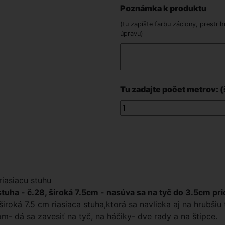
Poznámka k produktu
(tu zapíšte farbu záclony, prestrih
úpravu)
Tu zadajte počet metrov: (
iasiacu stuhu
stuha - č.28, široká 7.5cm - nasúva sa na tyč do 3.5cm pr
široká 7.5 cm riasiaca stuha,ktorá sa navlieka aj na hrubšiu
nom- dá sa zavesiť na tyč, na háčiky- dve rady a na štipce.