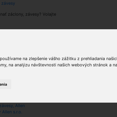
a závesy
nať záclony, závesy? Volajte
zdny
 používame na zlepšenie vášho zážitku z prehliadania naš
pri hľadaní farby zadajte iba farbu
amy, na analýzu návštevnosti našich webových stránok a na
sk
 Allen.sk
enia
ny - Allen
on, závesov Allen,s.r.o.
ávesy, Allen
llen s.r.o.