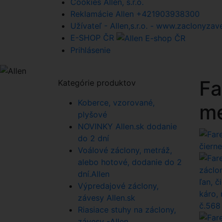
Cookies Allen, s.r.o.
Reklamácie Allen +421903938300
Užívateľ - Allen,s.r.o. - www.zaclonyzav
E-SHOP ČR
Prihlásenie
Fa
Kategórie produktov
Koberce, vzorované,
me
plyšové
NOVINKY Allen.sk dodanie
do 2 dní
Voálové záclony, metráž,
alebo hotové, dodanie do 2
dní.Allen
Výpredajové záclony,
závesy Allen.sk
Riasiace stuhy na záclony,
závesy -Allen