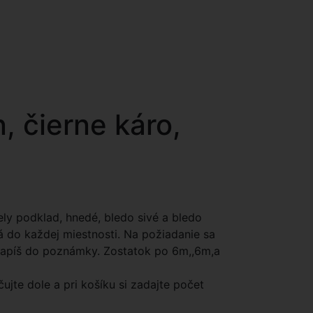
, čierne káro,
iely podklad, hnedé, bledo sivé a bledo
á do každej miestnosti. Na požiadanie sa
 Zapíš do poznámky. Zostatok po 6m,,6m,a
čujte dole a pri košíku si zadajte počet