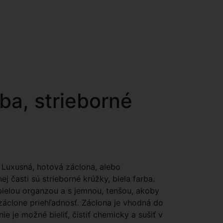
ba, strieborné
. Luxusná, hotová záclona, alebo
j časti sú strieborné krúžky, biela farba.
ielou organzou a s jemnou, tenšou, akoby
áclone priehľadnosť. Záclona je vhodná do
ie je možné bieliť, čistiť chemicky a sušiť v