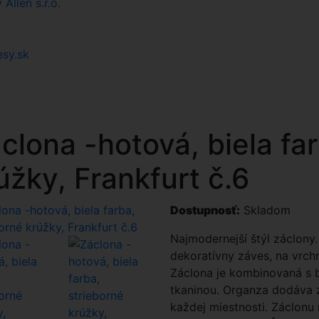
llen s.r.o.
esy.sk
clona -hotová, biela far
úžky, Frankfurt č.6
Dostupnosť:
Skladom
Najmodernejší štýl záclony
dekoratívny záves, na vrchne
Záclona je kombinovaná s b
tkaninou. Organza dodáva z
každej miestnosti. Záclonu n