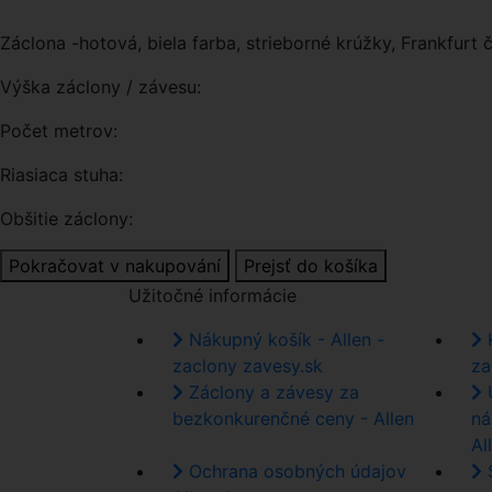
Záclona -hotová, biela farba, strieborné krúžky, Frankfurt 
Výška záclony / závesu:
Počet metrov:
Riasiaca stuha:
Obšitie záclony:
Pokračovat v nakupování
Prejsť do košíka
Užitočné informácie
Nákupný košík - Allen -
K
zaclony zavesy.sk
za
Záclony a závesy za
U
bezkonkurenčné ceny - Allen
ná
All
Ochrana osobných údajov
S