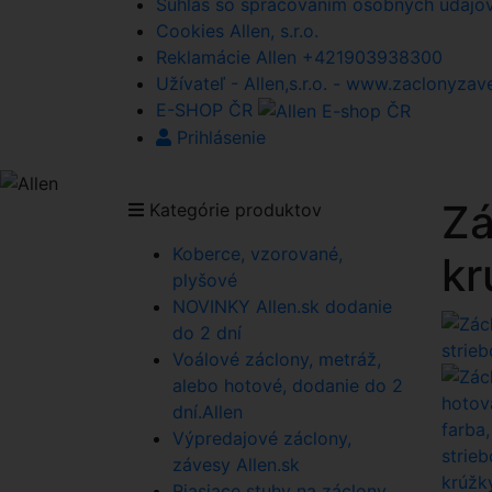
Súhlas so spracovaním osobných údajov A
Cookies Allen, s.r.o.
Reklamácie Allen +421903938300
Užívateľ - Allen,s.r.o. - www.zaclonyzav
E-SHOP ČR
Prihlásenie
Zá
Kategórie produktov
Koberce, vzorované,
kr
plyšové
NOVINKY Allen.sk dodanie
do 2 dní
Voálové záclony, metráž,
alebo hotové, dodanie do 2
dní.Allen
Výpredajové záclony,
závesy Allen.sk
Riasiace stuhy na záclony,