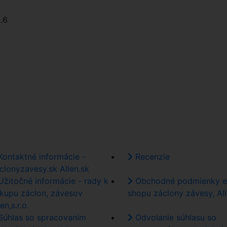
č.6
ontaktné informácie -
Recenzie
clonyzavesy.sk Allen.sk
žitočné informácie - rady k
Obchodné podmienky e
kupu záclon, závesov
shopu záclony závesy, Al
en,s.r.o.
úhlas so spracovaním
Odvolanie súhlasu so