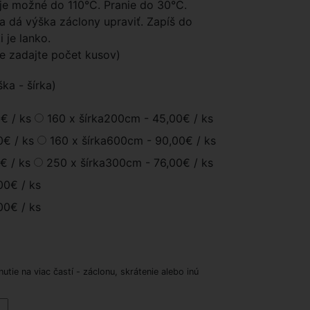
 je možné do 110°C. Pranie do 30°C.
 dá výška záclony upraviť. Zapíš do
 je lanko.
le zadajte počet kusov)
ka - šírka)
0€
/ ks
160 x šírka200cm -
45,00€
/ ks
0€
/ ks
160 x šírka600cm -
90,00€
/ ks
0€
/ ks
250 x šírka300cm -
76,00€
/ ks
00€
/ ks
00€
/ ks
nutie na viac častí - záclonu, skrátenie alebo inú