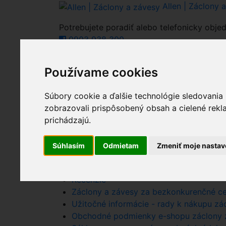
Allen | Záclony 
Potrebujete poradiť alebo telefonicky objed
0903 938 300
Používame cookies
0
Celkovo:
0.00€
Nákupný košík
(0)
Nákupný košík je 
Súbory cookie a ďalšie technológie sledovania
zobrazovali prispôsobený obsah a cielené rekl
prichádzajú.
Súhlasím
Odmietam
Zmeniť moje nastav
Nákupný košík - Allen - zaclony zavesy.
Kontaktné informácie - zaclonyzavesy.sk
Recenzie
Záclony a závesy za bezkonkurenčné ce
Užitočné informácie - rady k nákupu zácl
Obchodné podmienky e-shopu záclony z