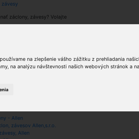
a závesy
nať záclony, závesy? Volajte
prázdny
 používame na zlepšenie vášho zážitku z prehliadania naš
amy, na analýzu návštevnosti našich webových stránok a na
pri hľadaní farby zadajte iba farbu
enia
sk
 Allen.sk
ny - Allen
on, závesov Allen,s.r.o.
ávesy, Allen