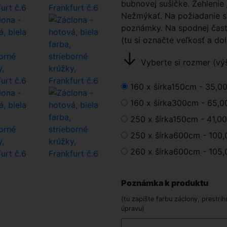
bubnovej sušičke. Žehlenie
Nežmýkať. Na požiadanie sa
poznámky. Na spodnej časti
(tu si označte veľkosť a do
↓
Vyberte si rozmer (výš
160 x šírka150cm -
35,0
160 x šírka300cm -
65,0
250 x šírka150cm -
41,0
250 x šírka600cm -
100,
260 x šírka600cm -
105,
Poznámka k produktu
(tu zapíšte farbu záclony, prestrih
úpravu)