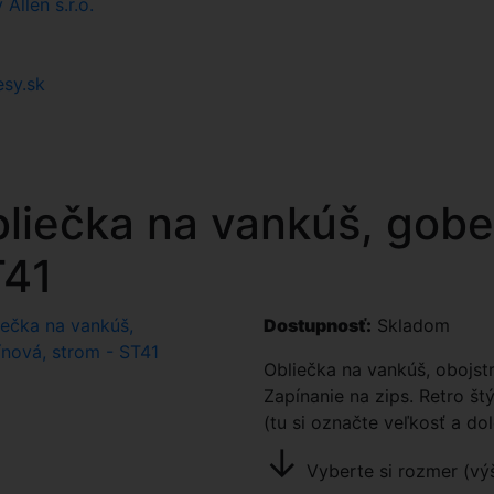
llen s.r.o.
esy.sk
liečka na vankúš, gobel
T41
Dostupnosť:
Skladom
Obliečka na vankúš, obojst
Zapínanie na zips. Retro št
(tu si označte veľkosť a do
↓
Vyberte si rozmer (výš