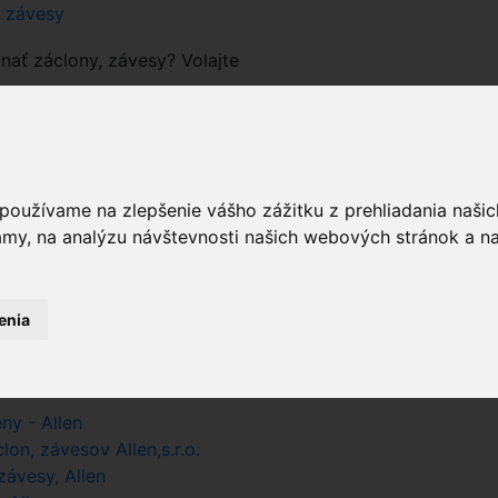
a závesy
nať záclony, závesy? Volajte
 používame na zlepšenie vášho zážitku z prehliadania naš
prázdny
amy, na analýzu návštevnosti našich webových stránok a na
pri hľadaní farby zadajte iba farbu
enia
sk
 Allen.sk
ny - Allen
on, závesov Allen,s.r.o.
ávesy, Allen