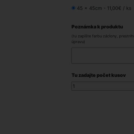
45 x 45cm -
11,00€
/ ks
Poznámka k produktu
(tu zapíšte farbu záclony, prestrih
úpravu)
Tu zadajte počet kusov