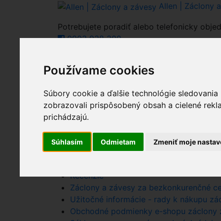
Allen | Záclony 
Potrebujete poradiť alebo telefonicky objed
0903 938 300
Používame cookies
0
Celkovo:
0.00€
Nákupný košík
(0)
Súbory cookie a ďalšie technológie sledovania
Nákupný košík je 
zobrazovali prispôsobený obsah a cielené rekl
prichádzajú.
Súhlasím
Odmietam
Zmeniť moje nastav
Nákupný košík - Allen - zaclony zavesy.
Kontaktné informácie - zaclonyzavesy.sk
Recenzie
Záclony a závesy za bezkonkurenčné ce
Užitočné informácie - rady k nákupu zácl
Obchodné podmienky e-shopu záclony z