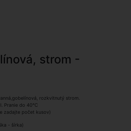
ínová, strom -
ranná,gobelínová, rozkvitnutý strom.
ýl. Pranie do 40°C
le zadajte počet kusov)
ka - šírka)