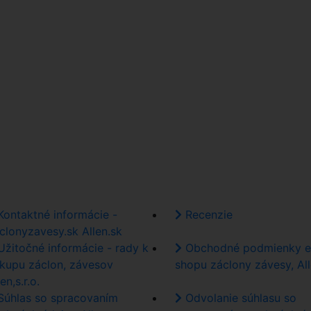
ontaktné informácie -
Recenzie
clonyzavesy.sk Allen.sk
žitočné informácie - rady k
Obchodné podmienky e
kupu záclon, závesov
shopu záclony závesy, Al
en,s.r.o.
úhlas so spracovaním
Odvolanie súhlasu so