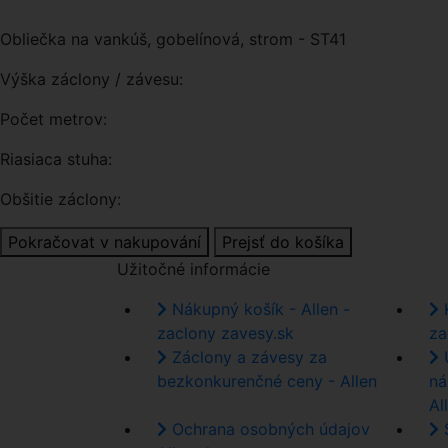
Obliečka na vankúš, gobelínová, strom - ST41
Výška záclony / závesu:
Počet metrov:
Riasiaca stuha:
Obšitie záclony:
Pokračovat v nakupování
Prejsť do košíka
Užitočné informácie
Nákupný košík - Allen -
K
zaclony zavesy.sk
za
Záclony a závesy za
U
bezkonkurenčné ceny - Allen
ná
All
Ochrana osobných údajov
S