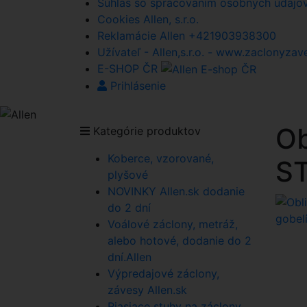
Súhlas so spracovaním osobných údajov A
Cookies Allen, s.r.o.
Reklamácie Allen +421903938300
Užívateľ - Allen,s.r.o. - www.zaclonyzav
E-SHOP ČR
Prihlásenie
Ob
Kategórie produktov
Koberce, vzorované,
S
plyšové
NOVINKY Allen.sk dodanie
do 2 dní
Voálové záclony, metráž,
alebo hotové, dodanie do 2
dní.Allen
Výpredajové záclony,
závesy Allen.sk
Riasiace stuhy na záclony,