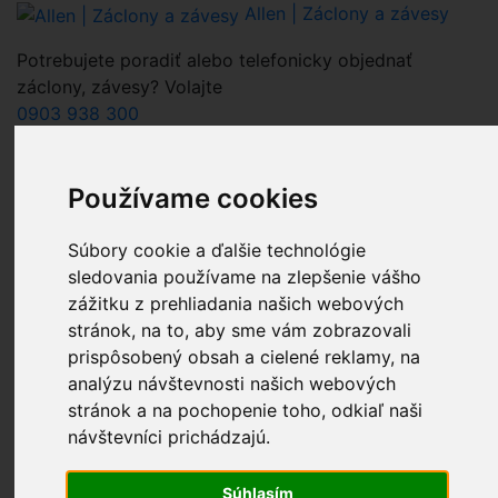
Allen | Záclony a závesy
Potrebujete poradiť alebo telefonicky objednať
záclony, závesy? Volajte
0903 938 300
0
Celkovo:
0.00€
Nákupný košík
(0)
Používame cookies
Nákupný košík je prázdny
Súbory cookie a ďalšie technológie
sledovania používame na zlepšenie vášho
pri hľadaní farby zadajte iba farbu
zážitku z prehliadania našich webových
stránok, na to, aby sme vám zobrazovali
Nákupný košík - Allen - zaclony zavesy.sk
prispôsobený obsah a cielené reklamy, na
Kontaktné informácie - zaclonyzavesy.sk Allen.sk
analýzu návštevnosti našich webových
Recenzie
stránok a na pochopenie toho, odkiaľ naši
Záclony a závesy za bezkonkurenčné ceny - Allen
návštevníci prichádzajú.
Užitočné informácie - rady k nákupu záclon, závesov
Allen,s.r.o.
Súhlasím