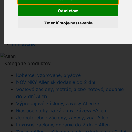
Obchodné podmienky e-shopu záclony závesy, Allen
Súhlas so spracovaním osobných údajov Allen s.r.o.
Odmietam
Cookies Allen, s.r.o.
Reklamácie Allen +421903938300
Zmeniť moje nastavenia
Užívateľ - Allen,s.r.o. - www.zaclonyzavesy.sk
E-SHOP ČR
Prihlásenie
Kategórie produktov
Koberce, vzorované, plyšové
NOVINKY Allen.sk dodanie do 2 dní
Voálové záclony, metráž, alebo hotové, dodanie
do 2 dní.Allen
Výpredajové záclony, závesy Allen.sk
Riasiace stuhy na záclony, závesy -Allen
Jednofarebné záclony, závesy, voál Allen
Luxusné záclony, dodanie do 2 dní - Allen
Zavesy Allen - ušijeme na mieru,dodanie do 2 dní