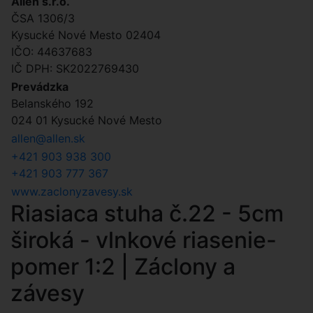
Allen s.r.o.
ČSA 1306/3
Kysucké Nové Mesto 02404
IČO: 44637683
IČ DPH: SK2022769430
Prevádzka
Belanského 192
024 01 Kysucké Nové Mesto
allen@allen.sk
+421 903 938 300
+421 903 777 367
www.zaclonyzavesy.sk
Riasiaca stuha č.22 - 5cm
široká - vlnkové riasenie-
pomer 1:2 | Záclony a
závesy