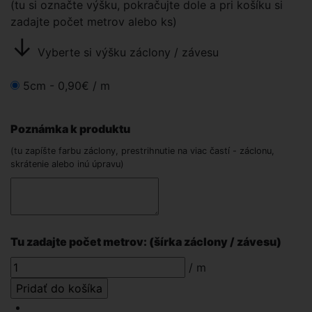
(tu si označte výšku, pokračujte dole a pri košíku si
zadajte počet metrov alebo ks)
↓
Vyberte si výšku záclony / závesu
5cm -
0,90€
/ m
Poznámka k produktu
(tu zapíšte farbu záclony, prestrihnutie na viac častí - záclonu,
skrátenie alebo inú úpravu)
Tu zadajte počet metrov: (šírka záclony / závesu)
/ m