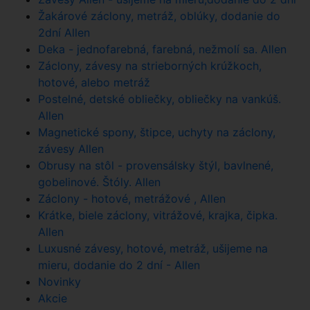
Žakárové záclony, metráž, oblúky, dodanie do
2dní Allen
Deka - jednofarebná, farebná, nežmolí sa. Allen
Záclony, závesy na strieborných krúžkoch,
hotové, alebo metráž
Postelné, detské obliečky, obliečky na vankúš.
Allen
Magnetické spony, štipce, uchyty na záclony,
závesy Allen
Obrusy na stôl - provensálsky štýl, bavlnené,
gobelinové. Štóly. Allen
Záclony - hotové, metrážové , Allen
Krátke, biele záclony, vitrážové, krajka, čipka.
Allen
Luxusné závesy, hotové, metráž, ušijeme na
mieru, dodanie do 2 dní - Allen
Novinky
Akcie