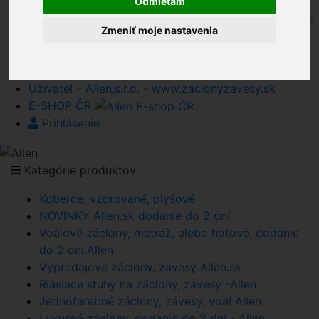
Odmietam
Allen,s.r.o.
Obchodné podmienky e-shopu záclony závesy, Allen
Zmeniť moje nastavenia
Súhlas so spracovaním osobných údajov Allen s.r.o.
Cookies Allen, s.r.o.
Reklamácie Allen +421903938300
Užívateľ - Allen,s.r.o. - www.zaclonyzavesy.sk
E-SHOP ČR
Prihlásenie
Kategórie produktov
Koberce, vzorované, plyšové
NOVINKY Allen.sk dodanie do 2 dní
Voálové záclony, metráž, alebo hotové, dodanie
do 2 dní.Allen
Výpredajové záclony, závesy Allen.sk
Riasiace stuhy na záclony, závesy -Allen
Jednofarebné záclony, závesy, voál Allen
Luxusné záclony, dodanie do 2 dní - Allen