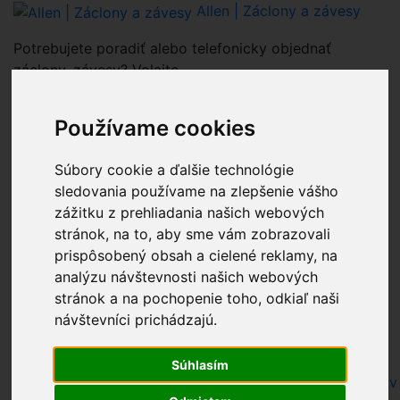
Allen | Záclony a závesy
Potrebujete poradiť alebo telefonicky objednať
záclony, závesy? Volajte
0903 938 300
Používame cookies
0
Celkovo:
0.00€
Súbory cookie a ďalšie technológie
Nákupný košík
(0)
Nákupný košík je prázdny
sledovania používame na zlepšenie vášho
zážitku z prehliadania našich webových
stránok, na to, aby sme vám zobrazovali
prispôsobený obsah a cielené reklamy, na
pri hľadaní farby zadajte iba farbu
analýzu návštevnosti našich webových
Nákupný košík - Allen - zaclony zavesy.sk
stránok a na pochopenie toho, odkiaľ naši
Kontaktné informácie - zaclonyzavesy.sk Allen.sk
návštevníci prichádzajú.
Recenzie
Záclony a závesy za bezkonkurenčné ceny - Allen
Súhlasím
Užitočné informácie - rady k nákupu záclon, závesov