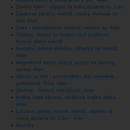
Zavesy Allen - ušijeme na mieru,dodanie do 2 dní
Žakárové záclony, metráž, oblúky, dodanie do
2dní Allen
Deka - jednofarebná, farebná, nežmolí sa. Allen
Záclony, závesy na strieborných krúžkoch,
hotové, alebo metráž
Postelné, detské obliečky, obliečky na vankúš.
Allen
Magnetické spony, štipce, uchyty na záclony,
závesy Allen
Obrusy na stôl - provensálsky štýl, bavlnené,
gobelinové. Štóly. Allen
Záclony - hotové, metrážové , Allen
Krátke, biele záclony, vitrážové, krajka, čipka.
Allen
Luxusné závesy, hotové, metráž, ušijeme na
mieru, dodanie do 2 dní - Allen
Novinky