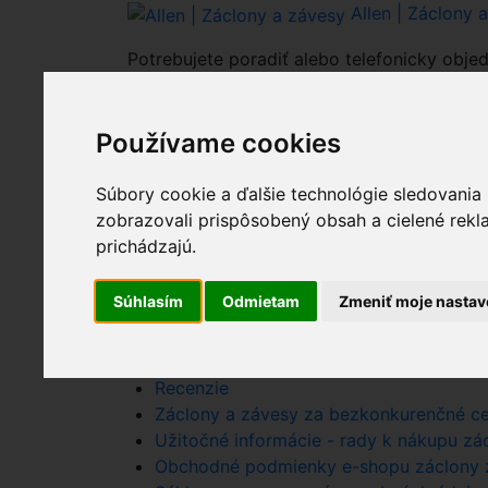
Allen | Záclony 
Potrebujete poradiť alebo telefonicky objed
0903 938 300
Používame cookies
0
Celkovo:
0.00€
Nákupný košík
(0)
Súbory cookie a ďalšie technológie sledovania
Nákupný košík je 
zobrazovali prispôsobený obsah a cielené rekl
prichádzajú.
Súhlasím
Odmietam
Zmeniť moje nastav
Nákupný košík - Allen - zaclony zavesy.
Kontaktné informácie - zaclonyzavesy.sk
Recenzie
Záclony a závesy za bezkonkurenčné ce
Užitočné informácie - rady k nákupu zácl
Obchodné podmienky e-shopu záclony z