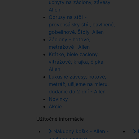
uchyty na záclony, závesy
Allen
Obrusy na stôl -
provensálsky štýl, bavlnené,
gobelinové. Štóly. Allen
Záclony - hotové,
metrážové , Allen
Krátke, biele záclony,
vitrážové, krajka, čipka.
Allen
Luxusné závesy, hotové,
metráž, ušijeme na mieru,
dodanie do 2 dní - Allen
Novinky
Akcie
Užitočné informácie
Nákupný košík - Allen -
K
zaclony zavesy.sk
za