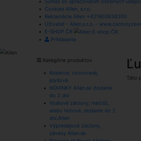
Súhlas so spracovaním osobných údajov A
Cookies Allen, s.r.o.
Reklamácie Allen +421903938300
Užívateľ - Allen,s.r.o. - www.zaclonyzav
E-SHOP ČR
Prihlásenie
Ľu
Kategórie produktov
Koberce, vzorované,
Táto 
plyšové
NOVINKY Allen.sk dodanie
do 2 dní
Voálové záclony, metráž,
alebo hotové, dodanie do 2
dní.Allen
Výpredajové záclony,
závesy Allen.sk
Riasiace stuhy na záclony,