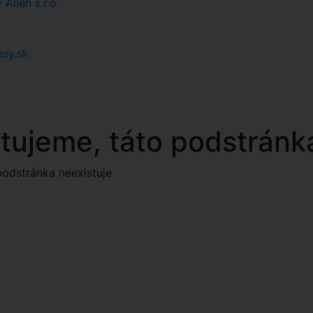
llen s.r.o.
esy.sk
tujeme, táto podstránka
podstránka neexistuje