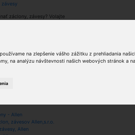
a závesy
nať záclony, závesy? Volajte
 používame na zlepšenie vášho zážitku z prehliadania naš
prázdny
amy, na analýzu návštevnosti našich webových stránok a na
pri hľadaní farby zadajte iba farbu
enia
sk
 Allen.sk
ny - Allen
on, závesov Allen,s.r.o.
ávesy, Allen