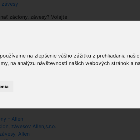
a závesy
nať záclony, závesy? Volajte
 používame na zlepšenie vášho zážitku z prehliadania naš
prázdny
amy, na analýzu návštevnosti našich webových stránok a na
pri hľadaní farby zadajte iba farbu
enia
sk
 Allen.sk
ny - Allen
on, závesov Allen,s.r.o.
ávesy, Allen