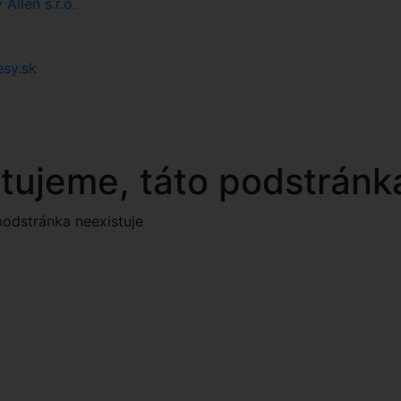
llen s.r.o.
esy.sk
tujeme, táto podstránka
podstránka neexistuje