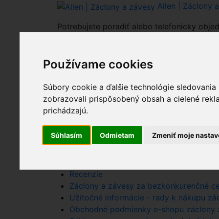
Allen | Záclony 
Potrebujete poradiť alebo telefonicky objed
0903 938 300
Používame cookies
0
Celkovo:
0.00€
Nákupný košík
(0)
Súbory cookie a ďalšie technológie sledovania
Nákupný košík je 
zobrazovali prispôsobený obsah a cielené rekl
prichádzajú.
Súhlasím
Odmietam
Zmeniť moje nastav
Nákupný košík - Allen - zaclony zavesy.
Kontaktné informácie - zaclonyzavesy.sk
Recenzie
Záclony a závesy za bezkonkurenčné ce
Užitočné informácie - rady k nákupu zácl
Obchodné podmienky e-shopu záclony z