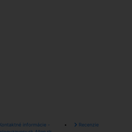
ontaktné informácie -
Recenzie
clonyzavesy.sk Allen.sk