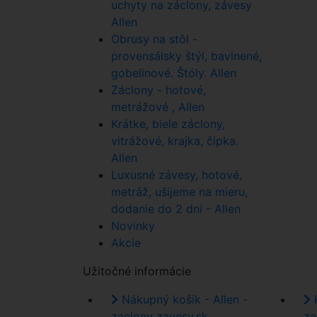
uchyty na záclony, závesy
Allen
Obrusy na stôl -
provensálsky štýl, bavlnené,
gobelinové. Štóly. Allen
Záclony - hotové,
metrážové , Allen
Krátke, biele záclony,
vitrážové, krajka, čipka.
Allen
Luxusné závesy, hotové,
metráž, ušijeme na mieru,
dodanie do 2 dní - Allen
Novinky
Akcie
Užitočné informácie
Nákupný košík - Allen -
K
zaclony zavesy.sk
za