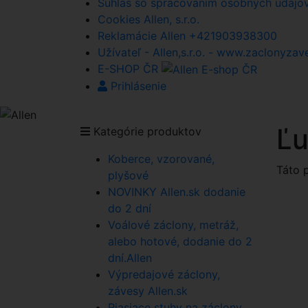
Súhlas so spracovaním osobných údajov A
Cookies Allen, s.r.o.
Reklamácie Allen +421903938300
Užívateľ - Allen,s.r.o. - www.zaclonyzav
E-SHOP ČR
Prihlásenie
Ľu
Kategórie produktov
Koberce, vzorované,
Táto 
plyšové
NOVINKY Allen.sk dodanie
do 2 dní
Voálové záclony, metráž,
alebo hotové, dodanie do 2
dní.Allen
Výpredajové záclony,
závesy Allen.sk
Riasiace stuhy na záclony,